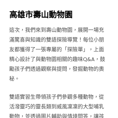
高雄市壽山動物園
這次，我們來到
壽山動物園
，展開一場充
滿驚喜與知識的
雙語探險導覽
！每位小朋
友都獲得了一張專屬的
「探險單」
，上面
精心設計了與動物園相關的
趣味Q&A
，鼓
勵孩子們透過觀察與提問，發掘動物的奧
秘。
雙語實習生帶領孩子們參觀多種動物，從
活潑靈巧的靈長類到威風凜凜的大型哺乳
動物，並透過圖片輔助與情境問答，讓孩